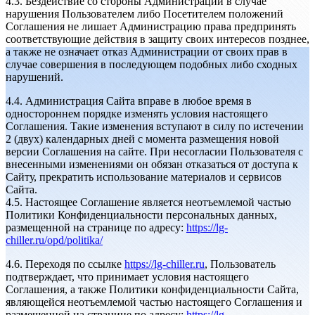
4.3. Бездействие со стороны Администрации в случае
нарушения Пользователем либо Посетителем положений
Соглашения не лишает Администрацию права предпринять
соответствующие действия в защиту своих интересов позднее,
а также не означает отказ Администрации от своих прав в
случае совершения в последующем подобных либо сходных
нарушений.
4.4. Администрация Сайта вправе в любое время в
одностороннем порядке изменять условия настоящего
Соглашения. Такие изменения вступают в силу по истечении
2 (двух) календарных дней с момента размещения новой
версии Соглашения на сайте. При несогласии Пользователя с
внесенными изменениями он обязан отказаться от доступа к
Сайту, прекратить использование материалов и сервисов
Сайта.
4.5. Настоящее Соглашение является неотъемлемой частью
Политики Конфиденциальности персональных данных,
размещенной на странице по адресу:
https://lg-
chiller.ru/opd/politika/
4.6. Переходя по ссылке
https://lg-chiller.ru
, Пользователь
подтверждает, что принимает условия настоящего
Соглашения, а также Политики конфиденциальности Сайта,
являющейся неотъемлемой частью настоящего Соглашения и
размещенной на странице по адресу:
https://lg-